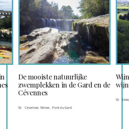
in
De mooiste natuurlijke
Wijn
nes
zwemplekken in de Gard en de
wij
Cévennes
Vaka
Cévennes
,
Nîmes - Pont du Gard