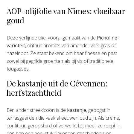
AOP-olijfolie van Nîmes: vloeibaar
goud
Deze verfijnde olie, vooral gemaakt van de
Picholine-
variëteit
, onthult aroma’s van amandel, vers gras of
hazelnoot. Ze staat bekend om haar finesse en past
zowel bij gegrilde groenten als bij vis of traditionele
fougasses.
De kastanje uit de Cévennen:
herfstzachtheid
Een ander streekicoon is de
kastanje
, geoogst in
terrasgaarden die vaak al eeuwen oud zijn. Als crème,
confituur, geroosterd of verwerkt tot meel: ze roept in
één hap een heel stuk Cévennen-geschiedenis op.