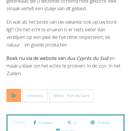
geitenkaas die u diezelfde ochtend hebt gekocht: elke
smaak vertelt een stukje van dit gebied.
En wat als het beste van uw vakantie ook op uw bord
ligt? Om het echt te ervaren is er niets beter dan
verblijven op een plek die het ritme respecteert, de
natuur… en goede producten.
Boek nu via de website van
Aux Cyprès du Sud
en
maak u klaar om het echte te proeven. In de zon. In het
Zuiden.
Cévennes
Nîmes - Pont du Gard
Facebook
X
Pinterest
Linkedin