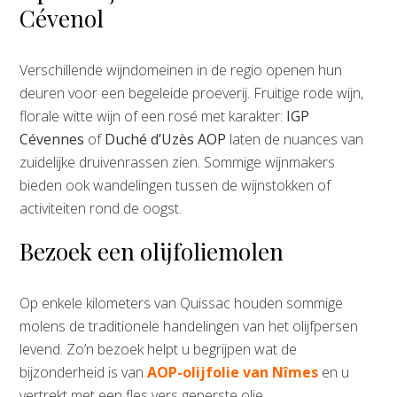
Cévenol
Verschillende wijndomeinen in de regio openen hun
deuren voor een begeleide proeverij. Fruitige rode wijn,
florale witte wijn of een rosé met karakter:
IGP
Cévennes
of
Duché d’Uzès AOP
laten de nuances van
zuidelijke druivenrassen zien. Sommige wijnmakers
bieden ook wandelingen tussen de wijnstokken of
activiteiten rond de oogst.
Bezoek een olijfoliemolen
Op enkele kilometers van Quissac houden sommige
molens de traditionele handelingen van het olijfpersen
levend. Zo’n bezoek helpt u begrijpen wat de
bijzonderheid is van
AOP-olijfolie van Nîmes
en u
vertrekt met een fles vers geperste olie.