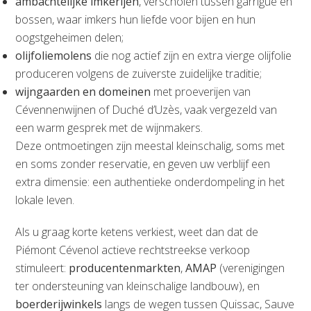
ambachtelijke imkerijen
, verscholen tussen garrigue en
bossen, waar imkers hun liefde voor bijen en hun
oogstgeheimen delen;
olijfoliemolens
die nog actief zijn en extra vierge olijfolie
produceren volgens de zuiverste zuidelijke traditie;
wijngaarden en domeinen
met proeverijen van
Cévennenwijnen of Duché d’Uzès, vaak vergezeld van
een warm gesprek met de wijnmakers.
Deze ontmoetingen zijn meestal kleinschalig, soms met
en soms zonder reservatie, en geven uw verblijf een
extra dimensie: een authentieke onderdompeling in het
lokale leven.
Als u graag korte ketens verkiest, weet dan dat de
Piémont Cévenol actieve rechtstreekse verkoop
stimuleert:
producentenmarkten
,
AMAP
(verenigingen
ter ondersteuning van kleinschalige landbouw), en
boerderijwinkels
langs de wegen tussen Quissac, Sauve